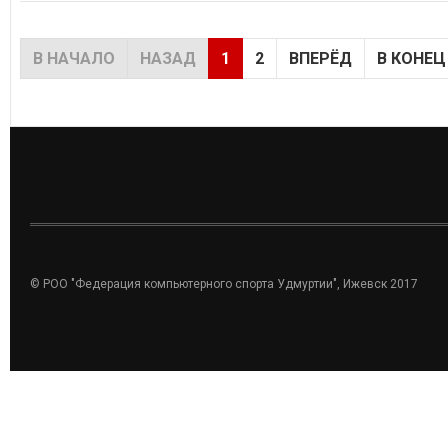
В НАЧАЛО
НАЗАД
1
2
ВПЕРЁД
В КОНЕЦ
© РОО "Федерация компьютерного спорта Удмуртии", Ижевск 2017