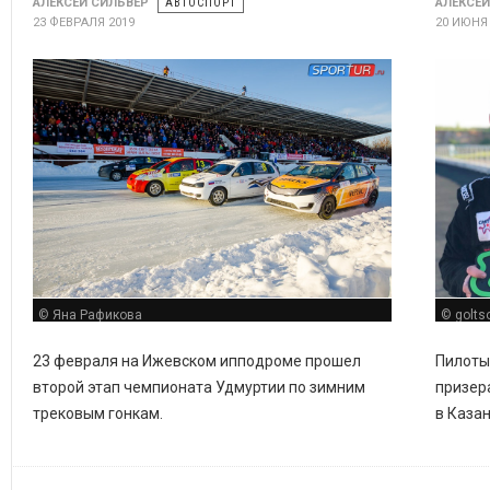
АЛЕКСЕЙ СИЛЬВЕР
АВТОСПОРТ
АЛЕКСЕЙ
23 ФЕВРАЛЯ 2019
20 ИЮНЯ 
© Яна Рафикова
© golts
23 февраля на Ижевском ипподроме прошел
Пилоты 
второй этап чемпионата Удмуртии по зимним
призер
трековым гонкам.
в Казан