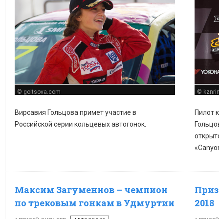
© goltsova.com
© kznrin
Вирсавия Гольцова примет участие в
Пилот к
Российской серии кольцевых автогонок.
Гольцов
открыт
«Canyon
Максим Загуменнов – чемпион
Приз
по трековым гонкам в Удмуртии
2018