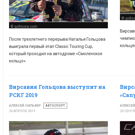
© golts
© goltsova.com
Вирсав
чемпио
После трехлетнего перерыва Наталья Гольцова
кольце
выиграла первый этап Classic Touring Cup,
который проходил на автодроме
«
Смоленское
кольцо
»
.
Вирсавия Гольцова выступит на
Вирс
РСКГ 2019
«Can
АЛЕКСЕЙ СИЛЬВЕР
АВТОСПОРТ
АЛЕКСЕЙ
20 АПРЕЛЯ 2019
20 СЕНТЯ