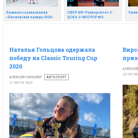
Лыжные соревнования
СШОР №5-Университет-2 -
Унив
«Пионерская правда-2025»
ЦСКА-2-МССУОР №2
Наталья Гольцова одержала
Вирс
победу на Classic Touring Cup
приз
2020
АЛЕКСЕЙ
23 ОКТЯБ
АЛЕКСЕЙ СИЛЬВЕР
АВТОСПОРТ
21 ИЮЛЯ 2020