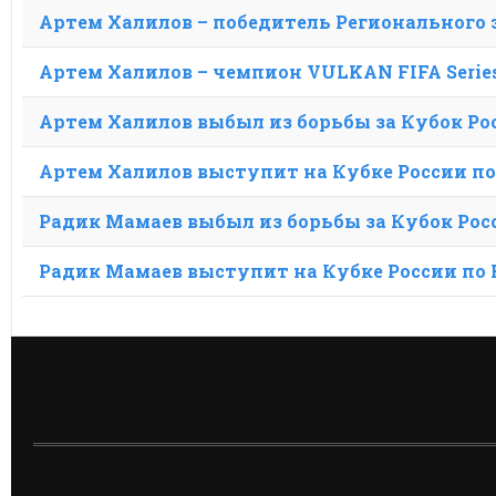
заголовка
Артем Халилов – победитель Регионального э
метки
Артем Халилов – чемпион VULKAN FIFA Series
Артем Халилов выбыл из борьбы за Кубок Ро
Артем Халилов выступит на Кубке России по 
Радик Мамаев выбыл из борьбы за Кубок Росс
Радик Мамаев выступит на Кубке России по F