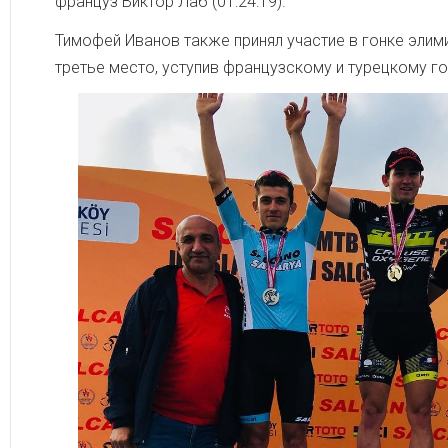
француз Виктор Лаб (01:24:19).
Тимофей Иванов также принял участие в гонке элими
третье место, уступив французскому и турецкому г