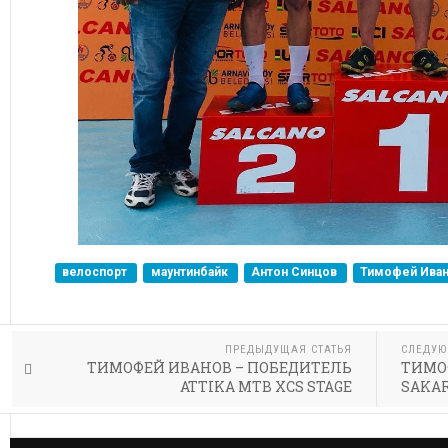
велоспорт
маунтинбайк
Антон Синцов
Тимофей Ива
ПРЕДЫДУЩАЯ СТАТЬЯ
СЛЕДУЮ
ТИМОФЕЙ ИВАНОВ – ПОБЕДИТЕЛЬ
ТИМО
ATTIKA MTB XCS STAGE
SAKAR